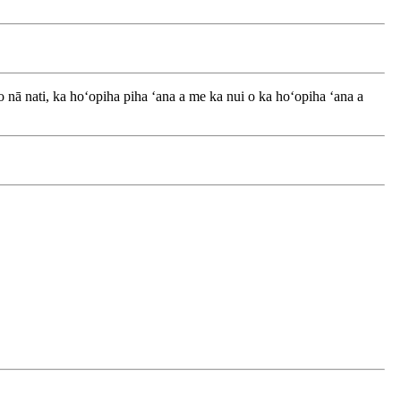
o nā nati, ka hoʻopiha piha ʻana a me ka nui o ka hoʻopiha ʻana a