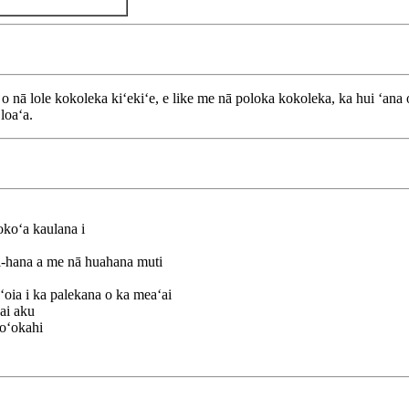
o nā lole kokoleka kiʻekiʻe, e like me nā poloka kokoleka, ka hui ʻana 
 loaʻa.
ʻokoʻa kaulana i
ti-hana a me nā huahana muti
ia i ka palekana o ka meaʻai
ai aku
oʻokahi