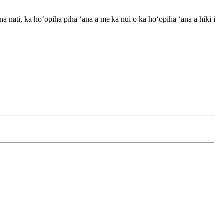
ā nati, ka hoʻopiha piha ʻana a me ka nui o ka hoʻopiha ʻana a hiki i