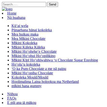
Home
Nā huahana
Kūʻai wela
Pūnaehana hānai kokoleka
Mea huikau maka
Mea Mīkini Chocolate
Mīkini Kokoleka
Mīkini Kāleka Kāleka
Mīkini Hoʻoheheʻe Chocolate
Mīkini Hoʻohui Hoʻopilikino
Mīkini Kīpī Hoʻohiwahiwa ʻo Chocolate Sugar Enrobing
Hoʻoluʻu kokoleka
ʻO ka Pum Chocolate a me nā paipu
Mīkini Hoʻopiha Chocolate
Kokoleka Mould/Mould
Hoolimalima Laina holookoa ma Netherland
mīkini hana gummy
Nūhou
FAQs
E pili ana iā mākou