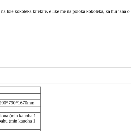
ā lole kokoleka kiʻekiʻe, e like me nā poloka kokoleka, ka hui ʻana o n
290*790*1670mm
ilona (min kauoha 1
 pahu (min kauoha 1