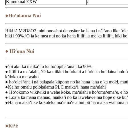
Kumukuai EXW
/
●Hoʻolauna Nui
Hiki iā M2D8O2 mini one-shot depositor ke hana i nā ʻano like ʻole 
hiki i 90%.ʻO ia ka mea nui no ka hana liʻiliʻi a me ka liʻiliʻi, hiki ke
● Hiʻona Nui
●ʻoi aku ka maikaʻi o ka hoʻopihaʻana i ka 90%.
● liʻiliʻi a maʻalahi, ʻO ka mīkini hoʻokahi a i ʻole ka hui laina holo
kūloko a me waho.
● hoʻolei ʻana i nā palapala kūpono no ka hana ʻana o ka mold, mu
●Ka hoʻomalu polokalamu PLC maikaʻi, hana maʻalahi
● Hoʻokomo wikiwiki a wehe koke, maʻalahi e hoʻomaʻemaʻe, e hōʻo
● Loaʻa ka mana mamao, maikaʻi no ka lawelawe ma hope o ke kūʻ
●Hana maikaʻi ke kokoleka maʻemaʻe a hui pū ʻia ma ka waihona h
●Kiʻi: