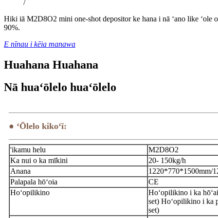
/
Hiki iā M2D8O2 mini one-shot depositor ke hana i nā ʻano like ʻole o n
90%.
E nīnau i kēia manawa
Huahana Huahana
Nā huaʻōlelo huaʻōlelo
● ʻŌlelo kikoʻī:
'ikamu helu
M2D8O2
Ka nui o ka mīkini
20- 150kg/h
Anana
1220*770*1500mm/1
Palapala hōʻoia
CE
Hoʻopilikino
Hoʻopilikino i ka hōʻa
set) Hoʻopilikino i ka
set)