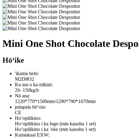
Mini One Shot Chocolate Despo
Hōʻike
'ikamu helu:
M2D8O2
Ka nui o ka mīkini:
20- 150kg/h
Nā ana:
1220*770*1500mm/1290*790*1670mm
palapala hōʻoia:
CE
Hoʻopilikino:
Hoʻopilikino i ka logo (min kauoha 1 set)
Hoʻopilikino i ka ʻeke (min kauoha 1 set)
Kumukuai EXW: