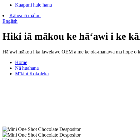
Kaapuni hale hana
Kāhea iā mā˚ou
English
Hiki iā mākou ke hāʻawi i ke kā
Hāʻawi mākou i ka lawelawe OEM a me ke ola-manawa ma hope o ke
Home
Nā huahana
Mīkini Kokoleka