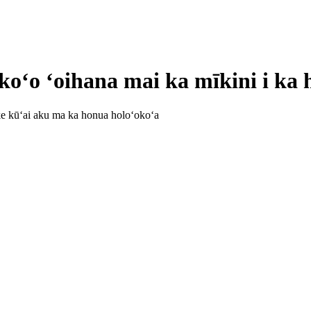
koʻo ʻoihana mai ka mīkini i ka
 kūʻai aku ma ka honua holoʻokoʻa